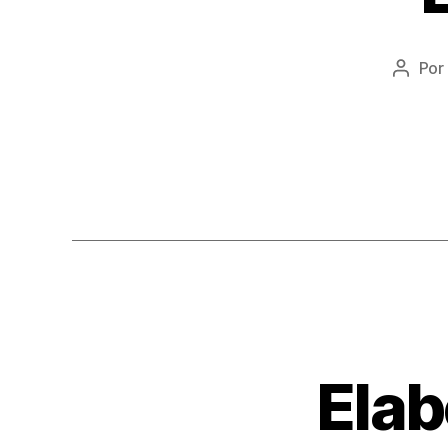
Por
Elab