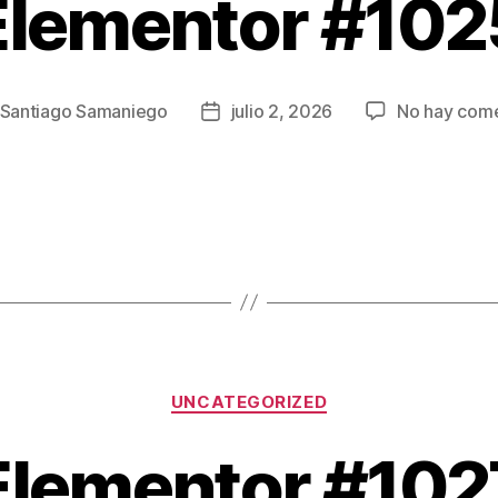
Elementor #102
Santiago Samaniego
julio 2, 2026
No hay come
UNCATEGORIZED
Elementor #102