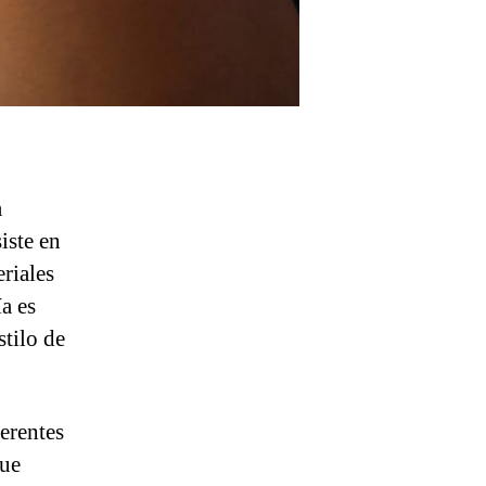
a
iste en
riales
ía es
stilo de
ferentes
que