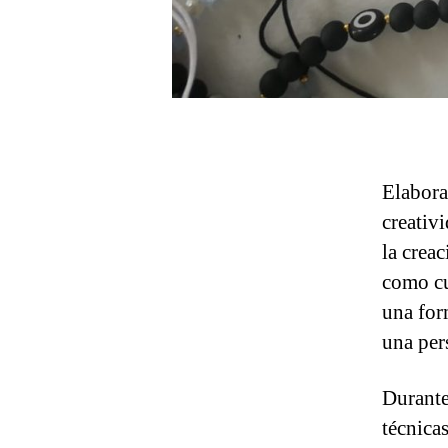
Elabora
creativ
la crea
como cue
una for
una per
Durante
técnicas