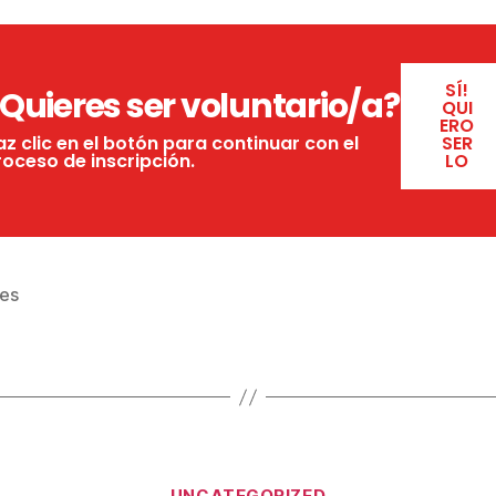
SÍ!
Quieres ser voluntario/a?
QUI
ERO
az clic en el botón para continuar con el
SER
roceso de inscripción.
LO
res
UNCATEGORIZED