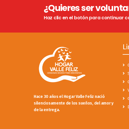
¿Quieres ser volunta
Haz clic en el botón para continuar c
Li
Hace 30 años el Hogar Valle Feliz nació
silenciosamente de los sueños, del amor y
de la entrega.