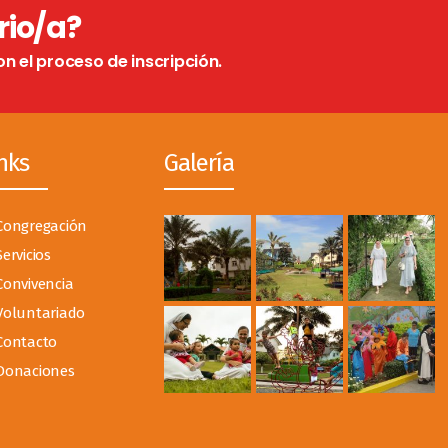
rio/a?
on el proceso de inscripción.
nks
Galería
Congregación
Servicios
Convivencia
Voluntariado
Contacto
Donaciones