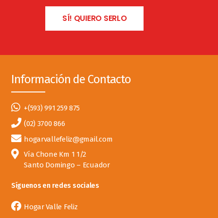
SÍ! QUIERO SERLO
Información de Contacto
+(593) 991 259 875
(02) 3700 866
hogarvallefeliz@gmail.com
Vía Chone Km 1 1/2
Santo Domingo – Ecuador
Síguenos en redes sociales
Hogar Valle Feliz