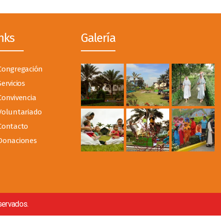
nks
Galería
Congregación
Servicios
Convivencia
Voluntariado
Contacto
Donaciones
servados.