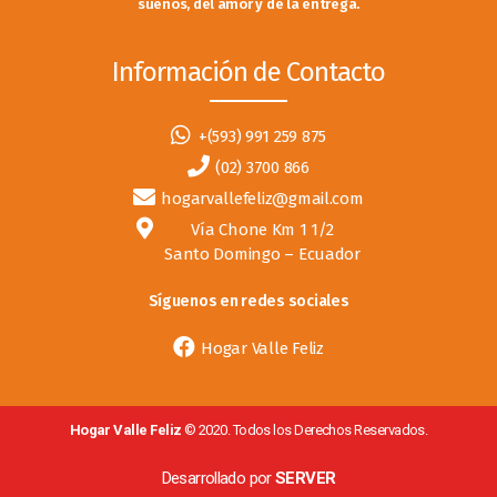
sueños, del amor y de la entrega.
Información de Contacto
+(593) 991 259 875
(02) 3700 866
hogarvallefeliz@gmail.com
Vía Chone Km 1 1/2
Santo Domingo – Ecuador
Síguenos en redes sociales
Hogar Valle Feliz
Hogar Valle Feliz
© 2020. Todos los Derechos Reservados.
Desarrollado por
SERVER