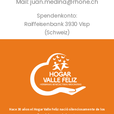
Mail: juan.medina@rhone.ch
Spendenkonto:
Raiffeisenbank 3930 Visp
(Schweiz)
Hace 30 años el Hogar Valle Feliz nació silenciosamente de los