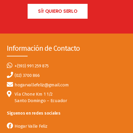
SÍ! QUIERO SERLO
Información de Contacto
+(593) 991 259 875
(02) 3700 866
hogarvallefeliz@gmail.com
Vía Chone Km 1 1/2
Santo Domingo – Ecuador
Síguenos en redes sociales
Hogar Valle Feliz