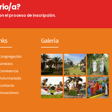
rio/a?
on el proceso de inscripción.
nks
Galería
Congregación
Servicios
Convivencia
Voluntariado
Contacto
Donaciones