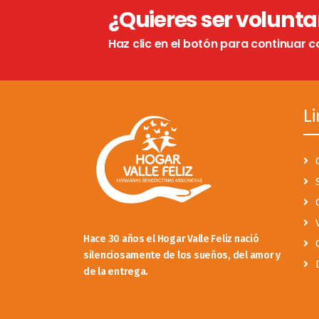
¿Quieres ser volunta
Haz clic en el botón para continuar c
Li
Hace 30 años el Hogar Valle Feliz nació
silenciosamente de los sueños, del amor y
de la entrega.