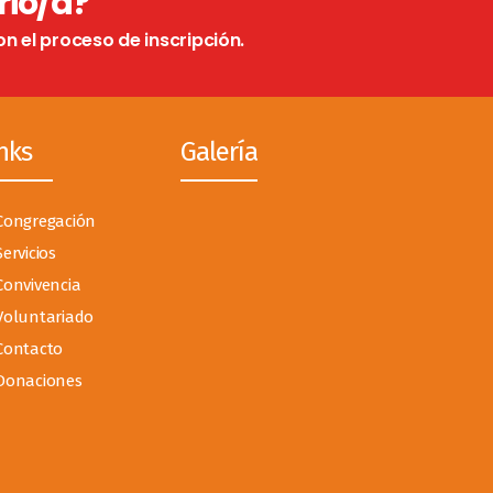
rio/a?
on el proceso de inscripción.
nks
Galería
Congregación
Servicios
Convivencia
Voluntariado
Contacto
Donaciones