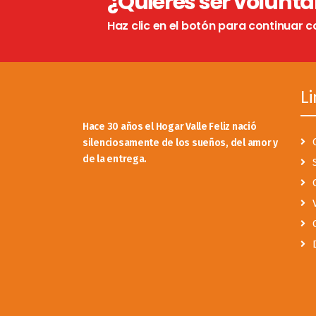
¿Quieres ser volunta
Haz clic en el botón para continuar c
Li
Hace 30 años el Hogar Valle Feliz nació
silenciosamente de los sueños, del amor y
de la entrega.