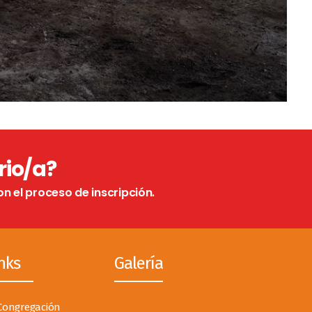
rio/a?
on el proceso de inscripción.
nks
Galería
Congregación